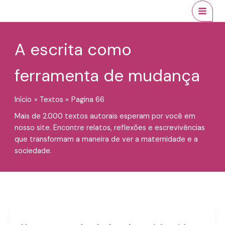
Ir
conteúdo
MAI
para
MEN
o
conteúdo
A escrita como
ferramenta de mudança
Início
Textos
Pagina 66
Mais de 2.000 textos autorais esperam por você em
nosso site. Encontre relatos, reflexões e escrevivências
que transformam a maneira de ver a maternidade e a
sociedade.