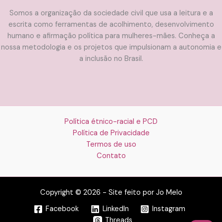
Somos a organização da sociedade civil que usa a leitura e a
escrita como ferramentas de acolhimento, desenvolvimento
humano e afirmação política para mulheres-mães. Conheça a
nossa metodologia e os projetos que impulsionam a autonomia e
a inclusão no Brasil.
Política étnico-racial e PCD
Política de Privacidade
Termos de uso
Contato
Copyright © 2026 - Site feito por Jo Melo
Facebook
LinkedIn
Instagram
Threads