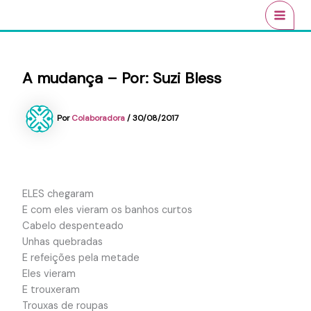
Ir
conteúdo
MAI
para
MEN
o
conteúdo
A mudança – Por: Suzi Bless
Por
Colaboradora
/
30/08/2017
ELES chegaram
E com eles vieram os banhos curtos
Cabelo despenteado
Unhas quebradas
E refeições pela metade
Eles vieram
E trouxeram
Trouxas de roupas