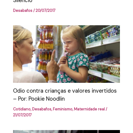
Silêncio
Desabafos
/
20/07/2017
Odio contra crianças e valores invertidos
– Por: Pookie Noodlin
Cotidiano
,
Desabafos
,
Feminismo
,
Maternidade real
/
21/07/2017