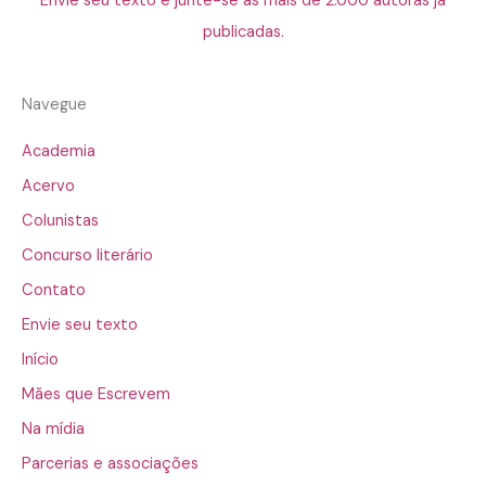
Envie seu texto e junte-se às mais de 2.000 autoras já
publicadas.
Navegue
Academia
Acervo
Colunistas
Concurso literário
Contato
Envie seu texto
Início
Mães que Escrevem
Na mídia
Parcerias e associações