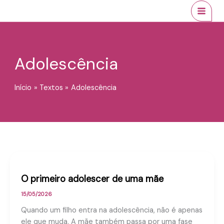
Ir
conteúdo
MAI
para
MEN
o
conteúdo
Adolescência
Início
Textos
Adolescência
O primeiro adolescer de uma mãe
15/05/2026
Quando um filho entra na adolescência, não é apenas
ele que muda. A mãe também passa por uma fase