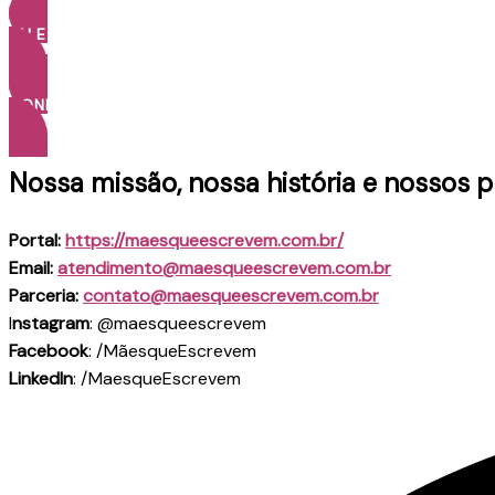
FALE CONOSCO
CONHEÇA MAIS
Nossa missão, nossa história e nossos p
Portal:
https://maesqueescrevem.com.br/
Email:
atendimento@maesqueescrevem.com.br
Parceria:
contato@maesqueescrevem.com.br
I
nstagram
: @maesqueescrevem
Facebook
: /MãesqueEscrevem
LinkedIn
: /MaesqueEscrevem