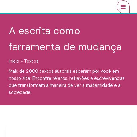
Ir
conteúdo
MAI
para
MEN
o
conteúdo
A escrita como
ferramenta de mudança
Início
Textos
Mais de 2.000 textos autorais esperam por você em
nosso site. Encontre relatos, reflexões e escrevivências
que transformam a maneira de ver a maternidade e a
sociedade.