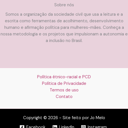
Sobre nós
Somos a organização da sociedade civil que usa a leitura e a
escrita como ferramentas de acolhimento, desenvolvimento
humano e afirmação política para mulheres-mães. Conheça a
nossa metodologia e os projetos que impulsionam a autonomia e
a inclusão no Brasil.
Política étnico-racial e PCD
Política de Privacidade
Termos de uso
Contato
Copyright © 2026 - Site feito por Jo Melo
Facebook
LinkedIn
Instagram