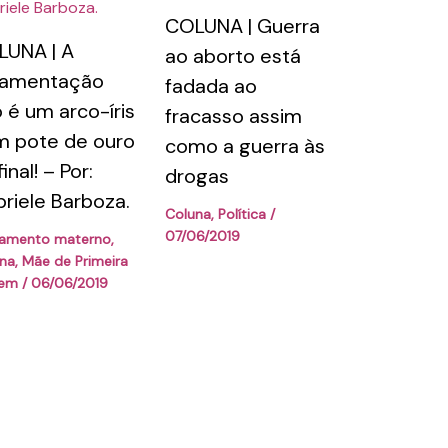
COLUNA | Guerra
UNA | A
ao aborto está
amentação
fadada ao
 é um arco-íris
fracasso assim
 pote de ouro
como a guerra às
inal! – Por:
drogas
riele Barboza.
Coluna
,
Política
/
07/06/2019
tamento materno
,
na
,
Mãe de Primeira
gem
/
06/06/2019