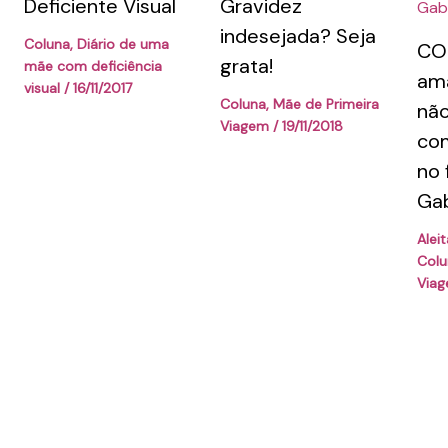
Deficiente Visual
Gravidez
indesejada? Seja
Coluna
,
Diário de uma
COL
grata!
mãe com deficiência
am
visual
/
16/11/2017
Coluna
,
Mãe de Primeira
não
Viagem
/
19/11/2018
com
no f
Gab
Alei
Colu
Via