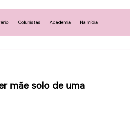
rário
Colunistas
Academia
Na mídia
ser mãe solo de uma