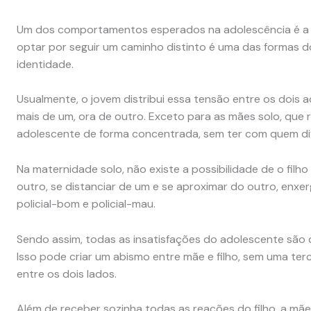
Um dos comportamentos esperados na adolescência é a c
optar por seguir um caminho distinto é uma das formas d
identidade.
Usualmente, o jovem distribui essa tensão entre os dois 
mais de um, ora de outro. Exceto para as mães solo, que re
adolescente de forma concentrada, sem ter com quem div
Na maternidade solo, não existe a possibilidade de o fil
outro, se distanciar de um e se aproximar do outro, enxe
policial-bom e policial-mau.
Sendo assim, todas as insatisfações do adolescente são 
Isso pode criar um abismo entre mãe e filho, sem uma ter
entre os dois lados.
Além de receber sozinha todas as reações do filho, a 