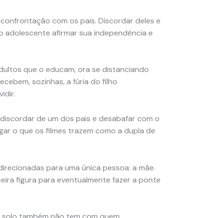
onfrontação com os pais. Discordar deles e
o adolescente afirmar sua independência e
adultos que o educam, ora se distanciando
cebem, sozinhas, a fúria do filho
idir.
ho discordar de um dos pais e desabafar com o
rgar o que os filmes trazem como a dupla de
direcionadas para uma única pessoa: a mãe.
ceira figura para eventualmente fazer a ponte
mãe solo também não tem com quem