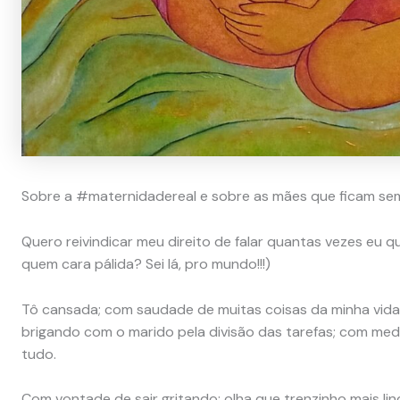
Sobre a #maternidadereal e sobre as mães que ficam se
Quero reivindicar meu direito de falar quantas vezes eu 
quem cara pálida? Sei lá, pro mundo!!!)
Tô cansada; com saudade de muitas coisas da minha vida a
brigando com o marido pela divisão das tarefas; com m
tudo.
Com vontade de sair gritando: olha que trenzinho mais l