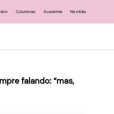
rário
Colunistas
Academia
Na mídia
mpre falando: “mas,