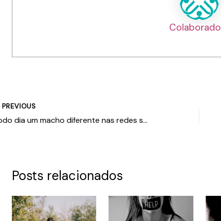
Colaborado
PREVIOUS
Todo dia um macho diferente nas redes sociais culpando ex por serem ausentes ou pela rejeição dos filhos. – Por: Nayara Ferreira
Posts relacionados