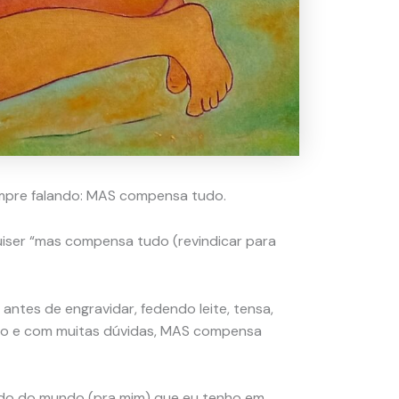
mpre falando: MAS compensa tudo.
quiser “mas compensa tudo (revindicar para
ntes de engravidar, fedendo leite, tensa,
edo e com muitas dúvidas, MAS compensa
indo do mundo (pra mim) que eu tenho em