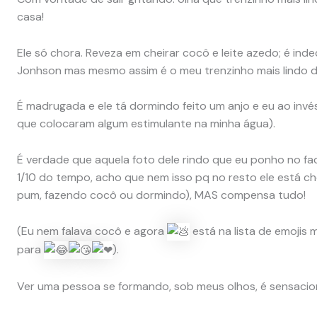
casa!
Ele só chora. Reveza em cheirar cocô e leite azedo; é ind
Jonhson mas mesmo assim é o meu trenzinho mais lindo 
É madrugada e ele tá dormindo feito um anjo e eu ao invé
que colocaram algum estimulante na minha água).
É verdade que aquela foto dele rindo que eu ponho no fa
1/10 do tempo, acho que nem isso pq no resto ele está 
pum, fazendo cocô ou dormindo), MAS compensa tudo!
(Eu nem falava cocô e agora
está na lista de emojis
para
️).
Ver uma pessoa se formando, sob meus olhos, é sensacion