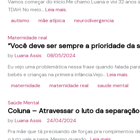
Vamos começar do início.Me chamo Luana e vivi 32 anos s
TDAH. No meio...
Leia mais.
autismo
mãe atípica
neurodivergencia
Maternidade real
“Você deve ser sempre a prioridade da s
by
Luana Assis
08/05/2024
Eu vejo uma problemática nessa frase quando falada par
bebês e crianças na primeira infância.Vejo...
Leia mais.
maternidade
maternidade real
saude mental
Saúde Mental
Coluna – Atravessar o luto da separação
by
Luana Assis
24/04/2024
Pra mãe que tá precisando de forças pra rompimentos de
o luto vale a pena. Mesmo quando...
Leia mais.