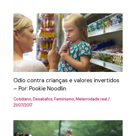
Odio contra crianças e valores invertidos
– Por: Pookie Noodlin
Cotidiano
,
Desabafos
,
Feminismo
,
Maternidade real
/
21/07/2017