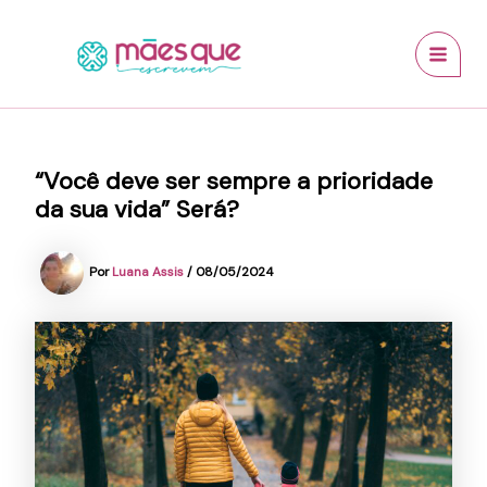
Ir
conteúdo
MAI
para
MEN
o
conteúdo
“Você deve ser sempre a prioridade
da sua vida” Será?
Por
Luana Assis
/
08/05/2024