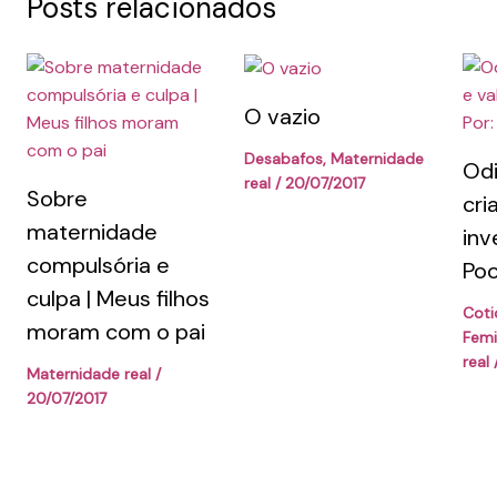
Posts relacionados
O vazio
Desabafos
,
Maternidade
Odi
real
/
20/07/2017
Sobre
cri
maternidade
inv
compulsória e
Poo
culpa | Meus filhos
Coti
moram com o pai
Fem
real
Maternidade real
/
20/07/2017