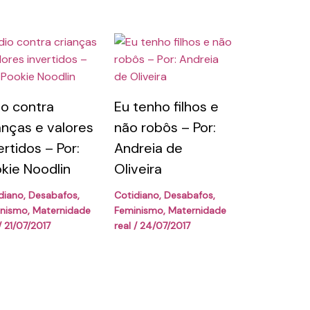
o contra
Eu tenho filhos e
anças e valores
não robôs – Por:
ertidos – Por:
Andreia de
kie Noodlin
Oliveira
diano
,
Desabafos
,
Cotidiano
,
Desabafos
,
inismo
,
Maternidade
Feminismo
,
Maternidade
/
21/07/2017
real
/
24/07/2017