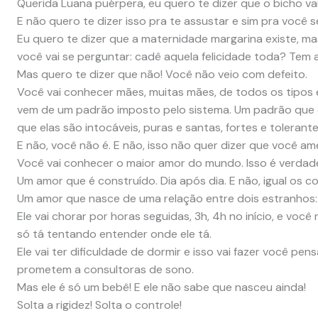
Querida Luana puérpera, eu quero te dizer que o bicho vai
E não quero te dizer isso pra te assustar e sim pra você s
Eu quero te dizer que a maternidade margarina existe, mas
você vai se perguntar: cadê aquela felicidade toda? Tem 
Mas quero te dizer que não! Você não veio com defeito.
Você vai conhecer mães, muitas mães, de todos os tipos e
vem de um padrão imposto pelo sistema. Um padrão que
que elas são intocáveis, puras e santas, fortes e tolerante
E não, você não é. E não, isso não quer dizer que você am
Você vai conhecer o maior amor do mundo. Isso é verdad
Um amor que é construído. Dia após dia. E não, igual os c
Um amor que nasce de uma relação entre dois estranhos:
Ele vai chorar por horas seguidas, 3h, 4h no início, e você
só tá tentando entender onde ele tá.
Ele vai ter dificuldade de dormir e isso vai fazer você pen
prometem a consultoras de sono.
Mas ele é só um bebê! E ele não sabe que nasceu ainda!
Solta a rigidez! Solta o controle!