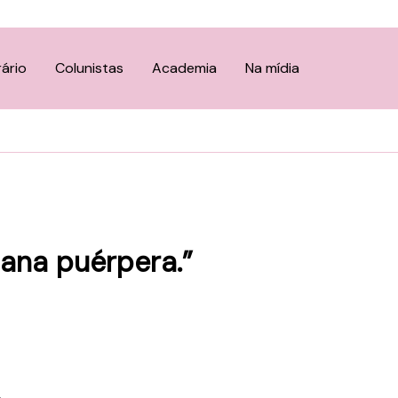
rário
Colunistas
Academia
Na mídia
ana puérpera.”