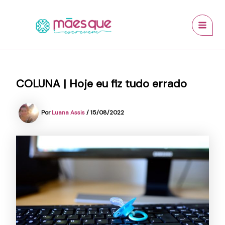
Ir
conteúdo
MAI
para
MEN
o
conteúdo
COLUNA | Hoje eu fiz tudo errado
Por
Luana Assis
/
15/08/2022