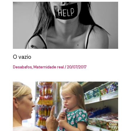
O vazio
Desabafos
,
Maternidade real
/
20/07/2017