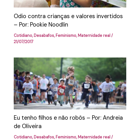
Odio contra crianças e valores invertidos
– Por: Pookie Noodlin
Cotidiano
,
Desabafos
,
Feminismo
,
Maternidade real
/
21/07/2017
Eu tenho filhos e não robôs – Por: Andreia
de Oliveira
Cotidiano
,
Desabafos
,
Feminismo
,
Maternidade real
/