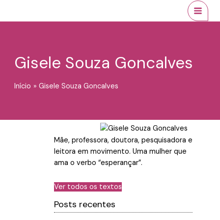
Ir
conteúdo
MAI
para
MEN
o
conteúdo
Gisele Souza Goncalves
Início
Gisele Souza Goncalves
Mãe, professora, doutora, pesquisadora e
leitora em movimento. Uma mulher que
ama o verbo “esperançar”.
Ver todos os textos
Posts recentes