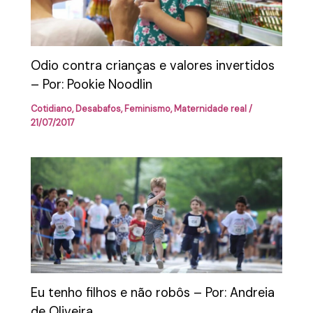
Odio contra crianças e valores invertidos
– Por: Pookie Noodlin
Cotidiano
,
Desabafos
,
Feminismo
,
Maternidade real
/
21/07/2017
Eu tenho filhos e não robôs – Por: Andreia
de Oliveira