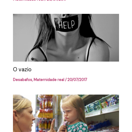
O vazio
Desabafos
,
Maternidade real
/
20/07/2017