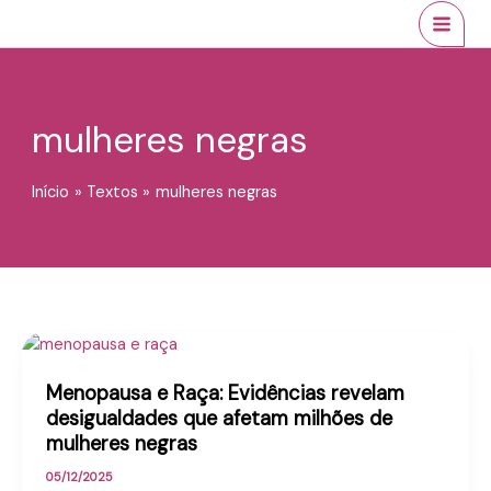
Ir
conteúdo
MAI
para
MEN
o
conteúdo
mulheres negras
Início
Textos
mulheres negras
Menopausa e Raça: Evidências revelam
desigualdades que afetam milhões de
mulheres negras
05/12/2025