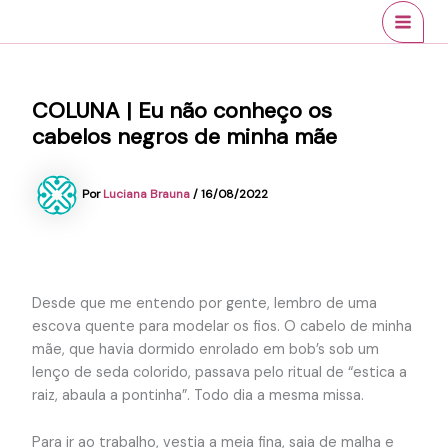
Ir
conteúdo
MAI
para
MEN
o
conteúdo
COLUNA | Eu não conheço os
cabelos negros de minha mãe
Por
Luciana Brauna
/
16/08/2022
Desde que me entendo por gente, lembro de uma
escova quente para modelar os fios. O cabelo de minha
mãe, que havia dormido enrolado em bob’s sob um
lenço de seda colorido, passava pelo ritual de “estica a
raiz, abaula a pontinha”. Todo dia a mesma missa.
Para ir ao trabalho, vestia a meia fina, saia de malha e