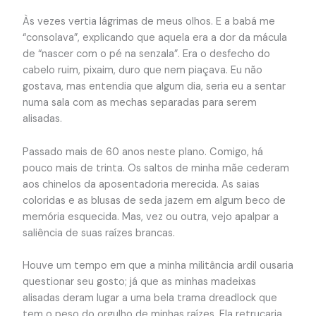
Às vezes vertia lágrimas de meus olhos. E a babá me
“consolava”, explicando que aquela era a dor da mácula
de “nascer com o pé na senzala”. Era o desfecho do
cabelo ruim, pixaim, duro que nem piaçava. Eu não
gostava, mas entendia que algum dia, seria eu a sentar
numa sala com as mechas separadas para serem
alisadas.
Passado mais de 60 anos neste plano. Comigo, há
pouco mais de trinta. Os saltos de minha mãe cederam
aos chinelos da aposentadoria merecida. As saias
coloridas e as blusas de seda jazem em algum beco de
memória esquecida. Mas, vez ou outra, vejo apalpar a
saliência de suas raízes brancas.
Houve um tempo em que a minha militância ardil ousaria
questionar seu gosto; já que as minhas madeixas
alisadas deram lugar a uma bela trama dreadlock que
tem o peso do orgulho de minhas raízes. Ela retrucaria