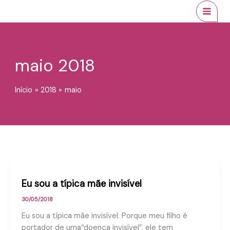
Ir
conteúdo
MAI
para
MEN
o
conteúdo
maio 2018
Início
2018
maio
Eu sou a típica mãe invisível
30/05/2018
Eu sou a típica mãe invisível. Porque meu filho é
portador de uma“doença invisível”, ele tem