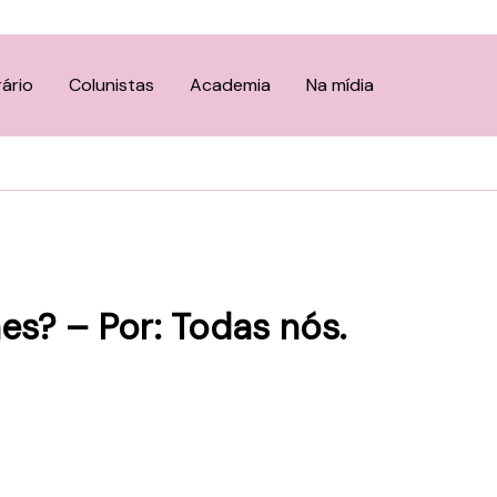
rário
Colunistas
Academia
Na mídia
s? – Por: Todas nós.