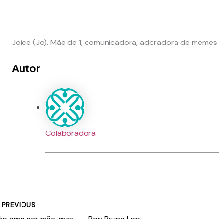
Joice (Jo). Mãe de 1, comunicadora, adoradora de memes 
Autor
Colaboradora
PREVIOUS
Não amo ser mãe, mas … – Por: Bruna Lopes