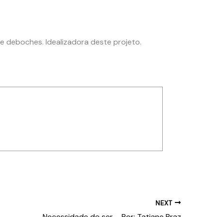
e deboches. Idealizadora deste projeto.
NEXT
Necessidade do ser – Por: Tatiane Braz