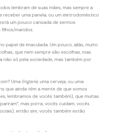
todos lembram de suas mães, mas sempre a
e receber uma panela, ou um eletrodoméstico
te está um pouco cansada de sermos
 filhos/maridos.
no papel de imaculada. Um pouco, aliás, muito
scolhas, que nem sempre são escolhas, mas
da não só pela sociedade, mas também por
atom? Uma
lingerie
, uma cerveja, ou uma
ns que ainda têm a mente de que somos
tes, lembramos de vocês também), que muitas
pariram”, mas porra, vocês cuidam, vocês
ciais), então sim, vocês também estão