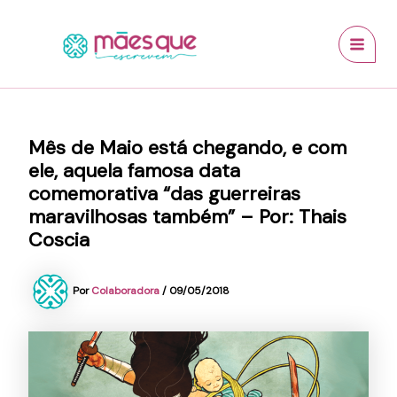
Ir
conteúdo
MAI
para
MEN
o
conteúdo
Mês de Maio está chegando, e com
ele, aquela famosa data
comemorativa “das guerreiras
maravilhosas também” – Por: Thais
Coscia
Por
Colaboradora
/
09/05/2018