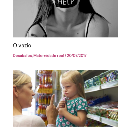
O vazio
Desabafos
,
Maternidade real
/
20/07/2017