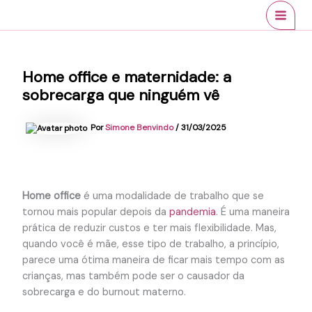
Ir
conteúdo
MAI
para
MEN
o
conteúdo
Home office e maternidade: a
sobrecarga que ninguém vê
Por
Simone Benvindo
/
31/03/2025
Home office
é uma modalidade de trabalho que se
tornou mais popular depois da
pandemia
. É uma maneira
prática de reduzir custos e ter mais flexibilidade. Mas,
quando você é mãe, esse tipo de trabalho, a princípio,
parece uma ótima maneira de ficar mais tempo com as
crianças, mas também pode ser o causador da
sobrecarga e do burnout materno.