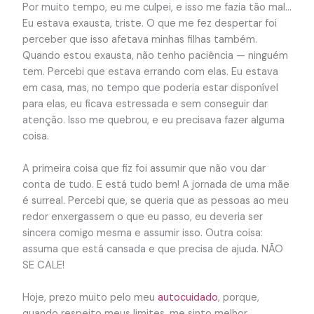
Por muito tempo, eu me culpei, e isso me fazia tão mal…
Eu estava exausta, triste. O que me fez despertar foi
perceber que isso afetava minhas filhas também.
Quando estou exausta, não tenho paciência — ninguém
tem. Percebi que estava errando com elas. Eu estava
em casa, mas, no tempo que poderia estar disponível
para elas, eu ficava estressada e sem conseguir dar
atenção. Isso me quebrou, e eu precisava fazer alguma
coisa.
A primeira coisa que fiz foi assumir que não vou dar
conta de tudo. E está tudo bem! A jornada de uma mãe
é surreal. Percebi que, se queria que as pessoas ao meu
redor enxergassem o que eu passo, eu deveria ser
sincera comigo mesma e assumir isso. Outra coisa:
assuma que está cansada e que precisa de ajuda. NÃO
SE CALE!
Hoje, prezo muito pelo meu
autocuidado
, porque,
quando respeito meus limites, me sinto melhor.