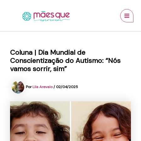
Ir
conteúdo
MAI
para
MEN
o
conteúdo
Coluna | Dia Mundial de
Conscientização do Autismo: “Nós
vamos sorrir, sim”
Por
Lila Arevalo
/
02/04/2025