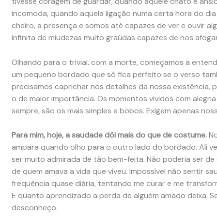
tivesse coragem de guardar, quando aquele chato e ansi
incomoda, quando aquela ligação numa certa hora do dia
cheiro, a presença e somos até capazes de ver e ouvir alg
infinita de miudezas muito graúdas capazes de nos afog
Olhando para o trivial, com a morte, começamos a entend
um pequeno bordado que só fica perfeito se o verso ta
precisamos caprichar nos detalhes da nossa existência, p
o de maior importância. Os momentos vividos com alegria
sempre, são os mais simples e bobos. Exigem apenas nos
Para mim, hoje, a saudade dói mais do que de costume.
No
ampara quando olho para o outro lado do bordado. Ali vej
ser muito admirada de tão bem-feita. Não poderia ser de 
de quem amava a vida que viveu. Impossível não sentir s
frequência quase diária, tentando me curar e me transf
E quanto aprendizado a perda de alguém amado deixa. Se h
desconheço.