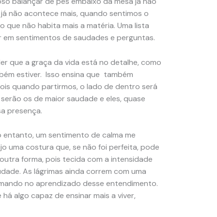
oso balançar de pés embaixo da mesa já não
 já não acontece mais, quando sentimos o
o que não habita mais a matéria. Uma lista
ar em sentimentos de saudades e perguntas.
er que a graça da vida está no detalhe, como
mbém estiver. Isso ensina que também
ois quando partirmos, o lado de dentro será
 serão os de maior saudade e eles, quase
sa presença.
 entanto, um sentimento de calma me
o uma costura que, se não foi perfeita, pode
outra forma, pois tecida com a intensidade
audade. As lágrimas ainda correm com uma
ormando no aprendizado desse entendimento.
á algo capaz de ensinar mais a viver,