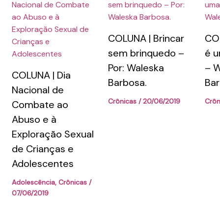
COLUNA | Brincar
CO
sem brinquedo –
é u
Por: Waleska
– W
COLUNA | Dia
Barbosa.
Ba
Nacional de
Crônicas
/
20/06/2019
Crôn
Combate ao
Abuso e à
Exploração Sexual
de Crianças e
Adolescentes
Adolescência
,
Crônicas
/
07/06/2019