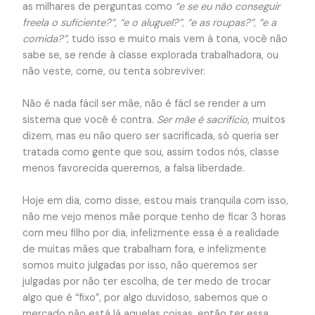
as milhares de perguntas como
“e se eu não conseguir
freela o suficiente?”, “e o aluguel?”, “e as roupas?”, “e a
comida?”,
tudo isso e muito mais vem à tona, você não
sabe se, se rende à classe explorada trabalhadora, ou
não veste, come, ou tenta sobreviver.
Não é nada fácil ser mãe, não é fácl se render a um
sistema que você é contra.
Ser mãe é sacrifício
, muitos
dizem, mas eu não quero ser sacrificada, só queria ser
tratada como gente que sou, assim todos nós, classe
menos favorecida queremos, a falsa liberdade.
Hoje em dia, como disse, estou mais tranquila com isso,
não me vejo menos mãe porque tenho de ficar 3 horas
com meu filho por dia, infelizmente essa é a realidade
de muitas mães que trabalham fora, e infelizmente
somos muito julgadas por isso, não queremos ser
julgadas por não ter escolha, de ter medo de trocar
algo que é “fixo”, por algo duvidoso, sabemos que o
mercado não está lá aquelas coisas, então ter essa