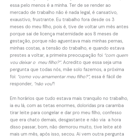
essa pelo menos é a minha. Ter de se render ao
mercado de trabalho não é nada legal, é cansativo,
exaustivo, frustrante. Eu trabalho fora desde os 3
meses do meu filho, pois é, tive de voltar um mês antes
porque sai de licença maternidade aos 8 meses de
gestação, porque não aguentava mais minhas pernas,
minhas costas, a tensão do trabalho, e quando estava
prestes a voltar, a primeira preocupação foi
“com quem
vou deixar o meu filho?”.
Acredito que essa seja uma
pergunta que todas nós, mãe solo fazemos, a próxima
foi:
“como vou amamentar meu filho?”
, essa é fácil de
responder,
“não vou
“!
Em horários que tudo estava mais tranquilo no trabalho,
ia eu lá, com as tetas enormes, doloridas pra caramba
tirar leite para congelar e dar pro meu filho, confesso
que era chato demais, desgastante e não via a hora
disso passar, bom, não demorou muito, tive leite até
mais um mês, após isso, secou. Ai vem outra pergunta