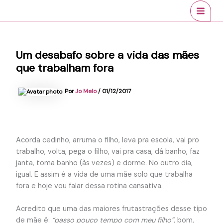
Ir
conteúdo
MAI
para
MEN
o
conteúdo
Um desabafo sobre a vida das mães
que trabalham fora
Por
Jo Melo
/
01/12/2017
Acorda cedinho, arruma o filho, leva pra escola, vai pro
trabalho, volta, pega o filho, vai pra casa, dá banho, faz
janta, toma banho (às vezes) e dorme. No outro dia,
igual. E assim é a vida de uma mãe solo que trabalha
fora e hoje vou falar dessa rotina cansativa.
Acredito que uma das maiores frutastrações desse tipo
de mãe é:
“passo pouco tempo com meu filho”
, bom,