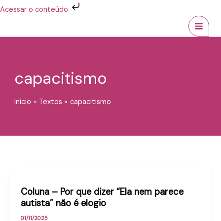
Ir
Acessar o conteúdo
para
MAI
o
conteúdo
MEN
capacitismo
Início
Textos
capacitismo
Coluna – Por que dizer “Ela nem parece
autista” não é elogio
01/11/2025