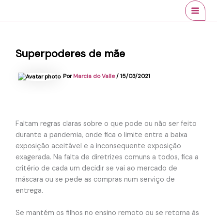
Ir
conteúdo
MAI
para
MEN
o
conteúdo
Superpoderes de mãe
Por
Marcia do Valle
/
15/03/2021
Faltam regras claras sobre o que pode ou não ser feito
durante a pandemia, onde fica o limite entre a baixa
exposição aceitável e a inconsequente exposição
exagerada. Na falta de diretrizes comuns a todos, fica a
critério de cada um decidir se vai ao mercado de
máscara ou se pede as compras num serviço de
entrega.
Se mantém os filhos no ensino remoto ou se retorna às