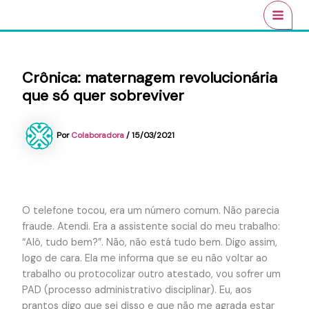
Ir
conteúdo
MAI
para
MEN
o
conteúdo
Crônica: maternagem revolucionária
que só quer sobreviver
Por
Colaboradora
/
15/03/2021
O telefone tocou, era um número comum. Não parecia
fraude. Atendi. Era a assistente social do meu trabalho:
“Alô, tudo bem?”. Não, não está tudo bem. Digo assim,
logo de cara. Ela me informa que se eu não voltar ao
trabalho ou protocolizar outro atestado, vou sofrer um
PAD (processo administrativo disciplinar). Eu, aos
prantos digo que sei disso e que não me agrada estar