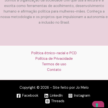
Somos a organização da sociedade civil que usa a leitura e a
escrita como ferramentas de acolhimento, desenvolvimento
humano e afirmação política para mulheres-mães. Conheça a
nossa metodologia e os projetos que impulsionam a autonomia e
a inclusão no Brasil.
Política étnico-racial e PCD
Política de Privacidade
Termos de uso
Contato
Copyright © 2026 - Site feito por Jo Melo
Facebook
LinkedIn
Instagram
Threads