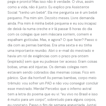
pega e pronto! Mas isso não é verdade. O vírus, assim
como a vida, não é justo. Eu explico pra Assistente
Social: “tenho um bebê”. Ela me pergunta se é um bebê
pequeno. Pra mim sim. Dezoito meses. Livre demanda
ainda. Pra mim é minha bebê pequena e eu sou incapaz
de deixá-la numa creche e ir lá passar 8 horas do dia
com os colegas que sem máscara sorriem, comem e
espalham gotículas. Mas, e agora? O que fazer? Passo o
dia com as pernas bambas. Era uma sexta e eu tinha
uma importante reunião. Abri o e-mail do mestrado e
havia um rol de exigências com o prazo pra ontem
(expirado) sem que eu pudesse ter acesso. Eram coisas
bobas, umas até injustas. Os demais colegas nem
estavam sendo cobrados das mesmas coisas. Fico em
pânico. Que dia horrível! As pernas bambas, corpo meio
trêmulo: vou sofrer um PAD e não vou conseguir concluir
esse mestrado. Merda! Percebo que o inferno astral
tem a letra do poema que eu vi: “eu vivo no Brasil e isso
é muito para um corpo”, sobretudo para alguns corpos,
eu constato. Passo o fim de semana angustiada. Juntei