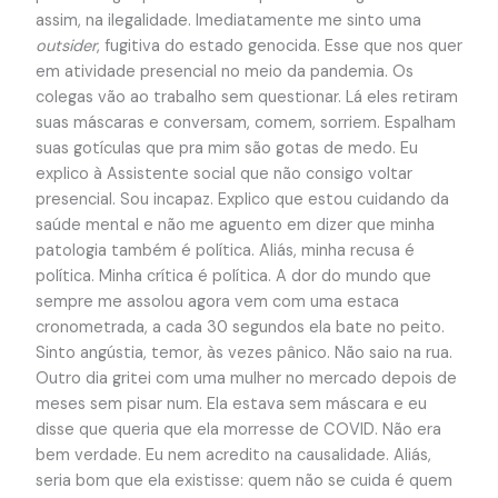
assim, na ilegalidade. Imediatamente me sinto uma
outsider
, fugitiva do estado genocida. Esse que nos quer
em atividade presencial no meio da pandemia. Os
colegas vão ao trabalho sem questionar. Lá eles retiram
suas máscaras e conversam, comem, sorriem. Espalham
suas gotículas que pra mim são gotas de medo. Eu
explico à Assistente social que não consigo voltar
presencial. Sou incapaz. Explico que estou cuidando da
saúde mental e não me aguento em dizer que minha
patologia também é política. Aliás, minha recusa é
política. Minha crítica é política. A dor do mundo que
sempre me assolou agora vem com uma estaca
cronometrada, a cada 30 segundos ela bate no peito.
Sinto angústia, temor, às vezes pânico. Não saio na rua.
Outro dia gritei com uma mulher no mercado depois de
meses sem pisar num. Ela estava sem máscara e eu
disse que queria que ela morresse de COVID. Não era
bem verdade. Eu nem acredito na causalidade. Aliás,
seria bom que ela existisse: quem não se cuida é quem