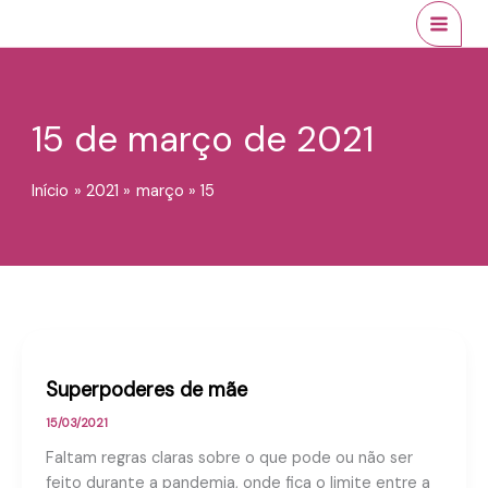
Ir
conteúdo
MAI
para
MEN
o
conteúdo
15 de março de 2021
Início
2021
março
15
Superpoderes de mãe
15/03/2021
Faltam regras claras sobre o que pode ou não ser
feito durante a pandemia, onde fica o limite entre a