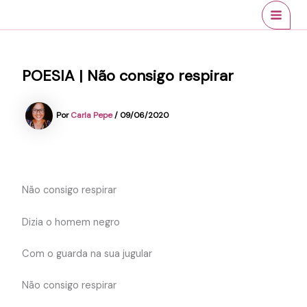
Ir
conteúdo
MAI
para
MEN
o
conteúdo
POESIA | Não consigo respirar
Por
Carla Pepe
/
09/06/2020
Não consigo respirar
Dizia o homem negro
Com o guarda na sua jugular
Não consigo respirar