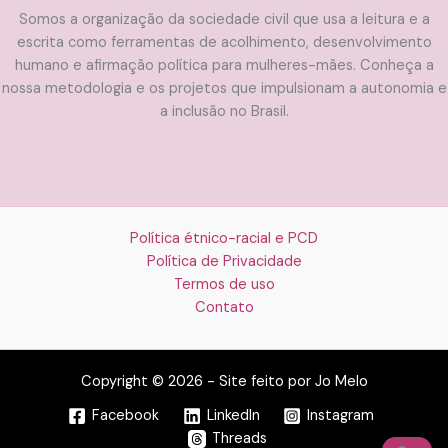
Somos a organização da sociedade civil que usa a leitura e a
escrita como ferramentas de acolhimento, desenvolvimento
humano e afirmação política para mulheres-mães. Conheça a
nossa metodologia e os projetos que impulsionam a autonomia e
a inclusão no Brasil.
Política étnico-racial e PCD
Política de Privacidade
Termos de uso
Contato
Copyright © 2026 - Site feito por Jo Melo
Facebook
LinkedIn
Instagram
Threads