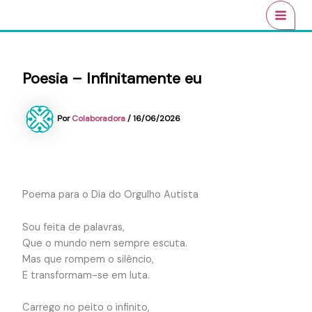
Ir
conteúdo
MAI
para
MEN
o
conteúdo
Poesia – Infinitamente eu
Por
Colaboradora
/
16/06/2026
Poema para o Dia do Orgulho Autista
Sou feita de palavras,
Que o mundo nem sempre escuta.
Mas que rompem o silêncio,
E transformam-se em luta.
Carrego no peito o infinito,