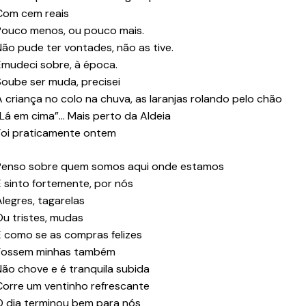
Com cem reais
Pouco menos, ou pouco mais.
Não pude ter vontades, não as tive.
Emudeci sobre, à época.
Soube ser muda, precisei
A criança no colo na chuva, as laranjas rolando pelo chão
“Lá em cima”… Mais perto da Aldeia
Foi praticamente ontem
Penso sobre quem somos aqui onde estamos
E sinto fortemente, por nós
Alegres, tagarelas
Ou tristes, mudas
É como se as compras felizes
Fossem minhas também
Não chove e é tranquila subida
Corre um ventinho refrescante
O dia terminou bem para nós