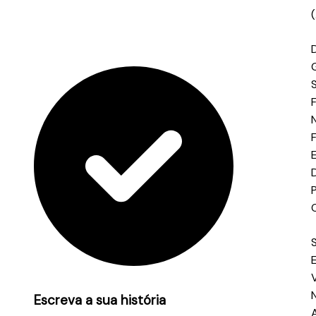
(
G
S
F
Escreva a sua história