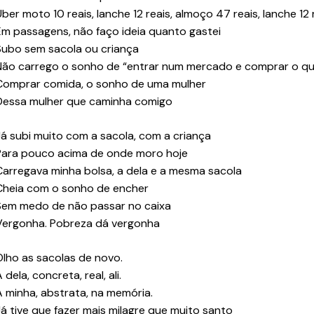
Uber moto 10 reais, lanche 12 reais, almoço 47 reais, lanche 12 
Em passagens, não faço ideia quanto gastei
Subo sem sacola ou criança
Não carrego o sonho de “entrar num mercado e comprar o qu
Comprar comida, o sonho de uma mulher
Dessa mulher que caminha comigo
Já subi muito com a sacola, com a criança
Para pouco acima de onde moro hoje
Carregava minha bolsa, a dela e a mesma sacola
Cheia com o sonho de encher
Sem medo de não passar no caixa
Vergonha. Pobreza dá vergonha
Olho as sacolas de novo.
 dela, concreta, real, ali.
A minha, abstrata, na memória.
Já tive que fazer mais milagre que muito santo