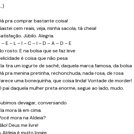
…)
Dá pra comprar bastante coisa!
astei cem reais, veja, minha sacola, tá cheia!
atisfação. Júbilo. Alegria.
 – E – L – I – C – I – D – A – D – E
No rosto. E na bolsa que se faz leve
Felicidade é coisa que não pesa
Ela tira um iogurte de sachê, daquela marca famosa, da bolsa
Dá pra menina pretinha, rechonchuda, nada rosa, de rosa
Parece uma bonequinha, que coisa linda! Vontade de morder!
O pai daquela mulher preta enorme, segue ao lado, mudo.
Subimos devagar, conversando
Ela mora lá em cima.
Você mora na Aldeia?
Não! Deus me livre!
A Aldeia é muito longe.