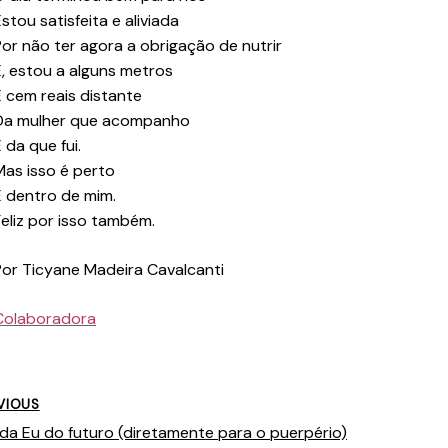
stou satisfeita e aliviada
Por não ter agora a obrigação de nutrir
É, estou a alguns metros
E cem reais distante
Da mulher que acompanho
 da que fui.
Mas isso é perto
E dentro de mim.
Feliz por isso também.
Por Ticyane Madeira Cavalcanti
Colaboradora
VIOUS
da Eu do futuro (diretamente para o puerpério)