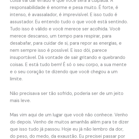
coisa vai dar errado e que você será a culpada. A
responsabilidade é enorme e pesa muito. É forte, é
intenso, é avassalador, é imprevisível. E isso tudo é
assustador. Eu entendo tudo o que você está sentindo.
Tudo isso é válido e você merece ser acolhida. Você
merece descanso, um tempo para respirar, para
desabafar, para cuidar de si, para repor as energias, e
nem sempre isso é possível. E isso dói, parece
insuportável. Dá vontade de sair gritando e quebrando
coisas. E está tudo bem! É só o seu corpo, a sua mente
e o seu coração te dizendo que você chegou a um
limite.
Não precisava ser tão sofrido, poderia ser de um jeito
mais leve.
Mas vim aqui de um lugar que você não conhece. Venho
do depois. Venho de muitos amanhãs além para te dizer
que isso tudo já passou. Hoje eu já não lembro da dor,
do peso, do medo, da exaustão. Eu precisei passar por