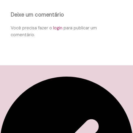
Deixe um comentário
Você precisa fazer o
login
para publicar um
comentário.