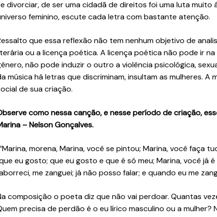
se divorciar, de ser uma cidadã de direitos foi uma luta muito
universo feminino, escute cada letra com bastante atenção.
Ressalto que essa reflexão não tem nenhum objetivo de analisa
literária ou a licença poética. A licença poética não pode ir 
gênero, não pode induzir o outro a violência psicológica, sexu
da música há letras que discriminam, insultam as mulheres. A
social de sua criação.
Observe como nessa canção, e nesse período de criação, ess
Marina – Nelson Gonçalves.
“Marina, morena, Marina, você se pintou; Marina, você faça tu
que eu gosto; que eu gosto e que é só meu; Marina, você já é
aborreci, me zanguei; já não posso falar; e quando eu me zang
Na composição o poeta diz que não vai perdoar. Quantas veze
Quem precisa de perdão é o eu lírico masculino ou a mulher? N