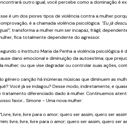
encontrará outro igual, você percebe como a dominação é exer
Esse é um dos piores tipos de violência contra a mulher porque,
comprovação, é a chamada violência psicológica.
“Eu já descu
gual”
, transforma a mulher num ser incapaz, frágil, dependent
mulher, fica totalmente dependente do agressor.
Segundo o Instituto Maria da Penha a violência psicológica 
cause dano emocional e diminuição da autoestima; que preju
da mulher; ou que vise degradar ou controlar suas ações, co
No gênero canção há inúmeras músicas que diminuem as mulhere
quê? Você já se indagou? Desse modo, indiretamente, e qua
o tratamento diferenciado dado à mulher. Continuemos atenta
nosso favor… Simone – Uma nova mulher:
“Livre, livre, livre para o amor; quero ser assim, quero ser a
mim; livre, livre, livre para o amor; quero ser assim, quero s