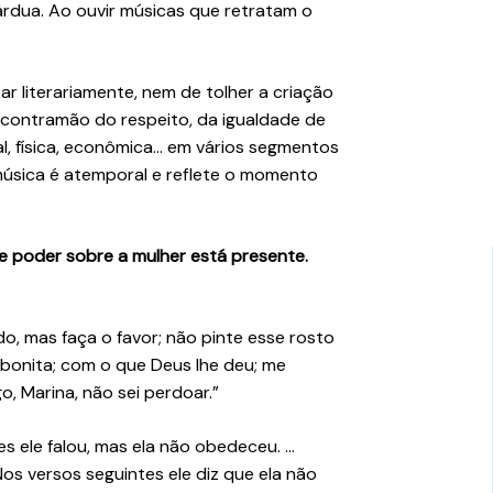
 árdua. Ao ouvir músicas que retratam o
r literariamente, nem de tolher a criação
na contramão do respeito, da igualdade de
al, física, econômica… em vários segmentos
 música é atemporal e reflete o momento
e poder sobre a mulher está presente.
do, mas faça o favor; não pinte esse rosto
 bonita; com o que Deus lhe deu; me
o, Marina, não sei perdoar.”
s ele falou, mas ela não obedeceu. …
os versos seguintes ele diz que ela não