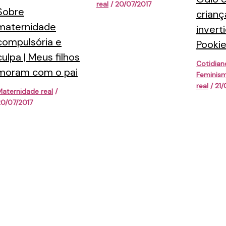
real
/
20/07/2017
Sobre
crianç
maternidade
invert
compulsória e
Pookie
culpa | Meus filhos
Cotidian
moram com o pai
Feminis
real
/
21/
aternidade real
/
20/07/2017