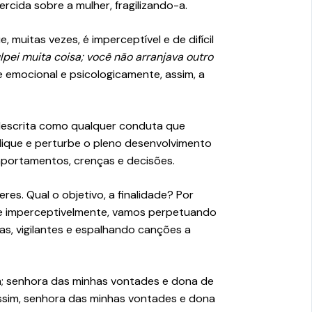
cida sobre a mulher, fragilizando-a.
 muitas vezes, é imperceptível e de difícil
lpei muita coisa; você não arranjava outro
e emocional e psicologicamente, assim, a
é descrita como qualquer conduta que
dique e perturbe o pleno desenvolvimento
mportamentos, crenças e decisões.
s. Qual o objetivo, a finalidade? Por
se imperceptivelmente, vamos perpetuando
s, vigilantes e espalhando canções a
ssim; senhora das minhas vontades e dona de
er assim, senhora das minhas vontades e dona