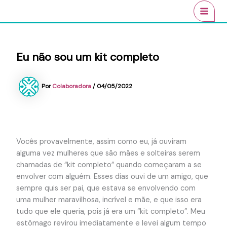
Ir
conteúdo
MAI
para
MEN
o
conteúdo
Eu não sou um kit completo
Por
Colaboradora
/
04/05/2022
Vocês provavelmente, assim como eu, já ouviram
alguma vez mulheres que são mães e solteiras serem
chamadas de “kit completo” quando começaram a se
envolver com alguém. Esses dias ouvi de um amigo, que
sempre quis ser pai, que estava se envolvendo com
uma mulher maravilhosa, incrível e mãe, e que isso era
tudo que ele queria, pois já era um “kit completo”. Meu
estômago revirou imediatamente e levei algum tempo