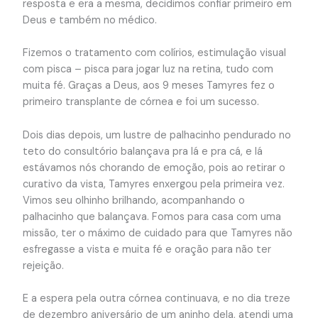
resposta e era a mesma, decidimos confiar primeiro em
Deus e também no médico.
Fizemos o tratamento com colírios, estimulação visual
com pisca – pisca para jogar luz na retina, tudo com
muita fé. Graças a Deus, aos 9 meses Tamyres fez o
primeiro transplante de córnea e foi um sucesso.
Dois dias depois, um lustre de palhacinho pendurado no
teto do consultório balançava pra lá e pra cá, e lá
estávamos nós chorando de emoção, pois ao retirar o
curativo da vista, Tamyres enxergou pela primeira vez.
Vimos seu olhinho brilhando, acompanhando o
palhacinho que balançava. Fomos para casa com uma
missão, ter o máximo de cuidado para que Tamyres não
esfregasse a vista e muita fé e oração para não ter
rejeição.
E a espera pela outra córnea continuava, e no dia treze
de dezembro aniversário de um aninho dela, atendi uma