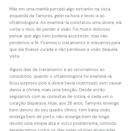
Mas em uma manhã percebi algo estranho na vista
esquerda da Tamyres, gelei na hora e levei-a ao
oftalmologista. Ao examiná-la constatou uma úlcera, ela
corria o risco de perder a visão. Foi muito doloroso
pensar que algo ruim poderia acontecer, mas não
perdemos a fé. Fizemos o tratamento e orávamos para
que ela ficasse curada e não perdesse a visão daquela
vista.
Alguns dias de tratamento e ao retornarmos ao
consultório, quando o oftalmologista foi examiná-la
ficou surpreso pois a úlcera havia cicatrizado sem causar
danos a córnea, mais uma benção. Desde então
seguíamos com as consultas de rotina, e cada vez o
coração disparava. Hoje, aos 28 anos, Tamyres enxerga
bem dentro do seu quadro clínico, tem baixa visão,
enxerga bem de perto, não enxerga bem de longe
devido uma miopia alta e outro probleminha, contudo
agradecemos todos os dias pelas vitórias alcançadas.