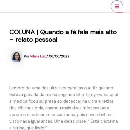
Ir
conteúdo
MAI
para
MEN
o
conteúdo
COLUNA | Quando a fé fala mais alto
– relato pessoal
Por
Vilma Luz
/
06/06/2022
Lembro de uma das ultrassonografias que fiz quando
estava grávida da minha segunda filha Tamyres, na qual
a médica ficou surpresa ao detectar na ultra a retina
dos olhinhos dela, chamou mais duas médicas para
verem e elas ficaram encantadas, pois nunca tinham
visto nada igual antes. Uma delas disse, “ Está cristalina
a retina, que lindo!”.