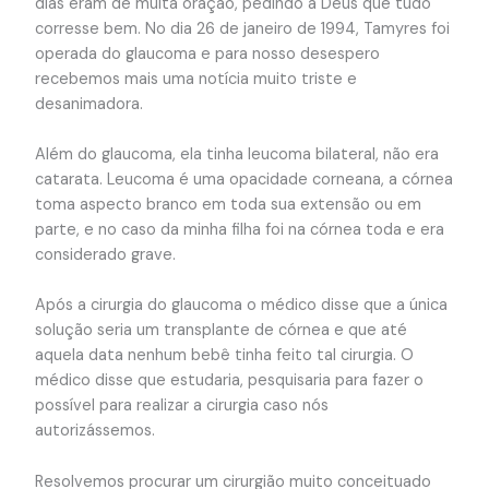
dias eram de muita oração, pedindo a Deus que tudo
corresse bem. No dia 26 de janeiro de 1994, Tamyres foi
operada do glaucoma e para nosso desespero
recebemos mais uma notícia muito triste e
desanimadora.
Além do glaucoma, ela tinha leucoma bilateral, não era
catarata. Leucoma é uma opacidade corneana, a córnea
toma aspecto branco em toda sua extensão ou em
parte, e no caso da minha filha foi na córnea toda e era
considerado grave.
Após a cirurgia do glaucoma o médico disse que a única
solução seria um transplante de córnea e que até
aquela data nenhum bebê tinha feito tal cirurgia. O
médico disse que estudaria, pesquisaria para fazer o
possível para realizar a cirurgia caso nós
autorizássemos.
Resolvemos procurar um cirurgião muito conceituado