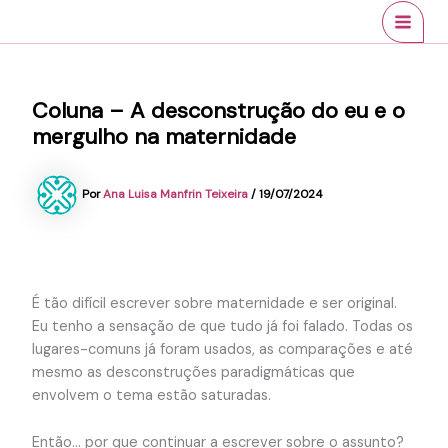
Ir
conteúdo
MAI
para
MEN
o
conteúdo
Coluna – A desconstrução do eu e o
mergulho na maternidade
Por
Ana Luisa Manfrin Teixeira
/
19/07/2024
É tão difícil escrever sobre maternidade e ser original.
Eu tenho a sensação de que tudo já foi falado. Todas os
lugares-comuns já foram usados, as comparações e até
mesmo as desconstruções paradigmáticas que
envolvem o tema estão saturadas.
Então… por que continuar a escrever sobre o assunto?