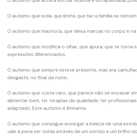
O autismo que acha a escola tediosa e ultrapassada, pois
O autismo que isola, que limita, que faz a família se reinve
O autismo que machuca, que deixa marcas no corpo e na
O autismo que modifica o olhar, que apura, que te torna s
expressões diferenciados.
O autismo que sempre esteve presente, mas era camuflad
desgaste, no final da noite…
O autismo que custa caro, que parece não se encaixar em 
alimentar bem, ter terapias de qualidade, ter profissionais 
adaptado. Este autismo é limitante.
O autismo que consegue enxergar a beleza de uma estrel
vale a pena ser vivida através de um sorriso e um brilho n