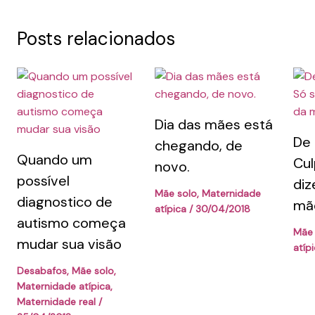
Posts relacionados
Dia das mães está
De
chegando, de
Quando um
Cul
novo.
possível
diz
Mãe solo
,
Maternidade
diagnostico de
mã
atípica
/
30/04/2018
autismo começa
Mãe 
mudar sua visão
atíp
Desabafos
,
Mãe solo
,
Maternidade atípica
,
Maternidade real
/