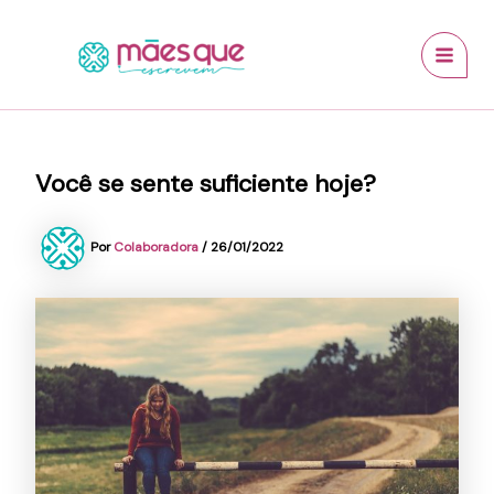
Ir
conteúdo
MAI
para
MEN
o
conteúdo
Você se sente suficiente hoje?
Por
Colaboradora
/
26/01/2022