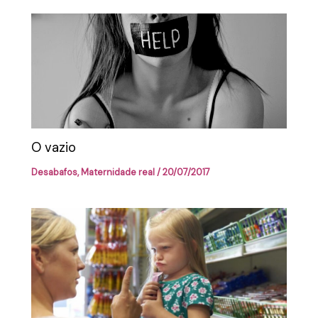
O vazio
Desabafos
,
Maternidade real
/
20/07/2017