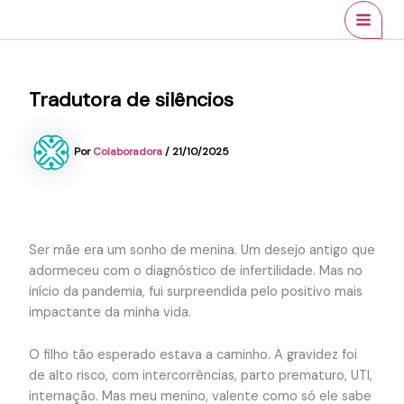
Ir
conteúdo
MAI
para
MEN
o
conteúdo
Tradutora de silêncios
Por
Colaboradora
/
21/10/2025
Ser mãe era um sonho de menina. Um desejo antigo que
adormeceu com o diagnóstico de infertilidade. Mas no
início da pandemia, fui surpreendida pelo positivo mais
impactante da minha vida.
O filho tão esperado estava a caminho. A gravidez foi
de alto risco, com intercorrências, parto prematuro, UTI,
internação. Mas meu menino, valente como só ele sabe