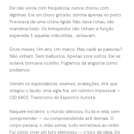
Ele não sorria com frequência, nunca chorou com
lágrimas. Era um choro gritado, dormia apenas no peito.
Precisava de uma rotina rígida. Não dava tchau, não
mandava beijo. Os brinquedos não tinham a função
esperada. E aquelas mãozinhas… avisavam.
Doze meses. Um ano. Um marco. Mas cadê as palavras?
Não vinham. Sem balbucios. Apenas sons soltos. Ele se
isolava, brincava sozinho. Fugíamos da angústia como
podíamos.
Vieram os especialistas, exames, avaliações. Até que
chegou o laudo: uma sigla fria, um número impessoal —
CID 6A02. Transtorno do Espectro Autista.
Naquele instante, o mundo silenciou. Eu lia e relia, sem
compreender — ou compreendendo até demais. O
corpo pesava, o chão sumia, tudo estreitava ao redor.
Foi como viver um luto silencioso — o luto da ideia. Do