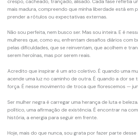
crespo, cacheado, trançado, alisado. Cada fase refletia
mais madura, compreendo que minha liberdade está em p
prender a rótulos ou expectativas externas.
Não sou perfeita, nem busco ser. Mas sou inteira. E é ne
mulheres que, como eu, enfrentam desafios diários com b
pelas dificuldades, que se reinventam, que acolhem e tra
serem heroínas, mas por serem reais.
Acredito que inspirar é um ato coletivo. É quando uma mul
acende uma luz no caminho de outra. É quando a dor se
força. É nesse movimento de troca que florescemos — junt
Ser mulher negra é carregar uma herança de luta e belez
político, uma afirmação de existência. É encontrar na co
história, a energia para seguir em frente.
Hoje, mais do que nunca, sou grata por fazer parte dess