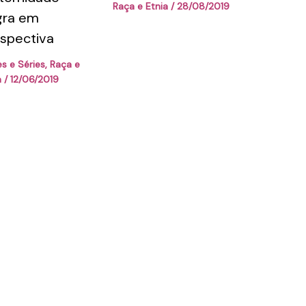
Raça e Etnia
/
28/08/2019
gra em
spectiva
es e Séries
,
Raça e
a
/
12/06/2019