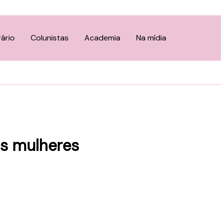
rário
Colunistas
Academia
Na mídia
as mulheres