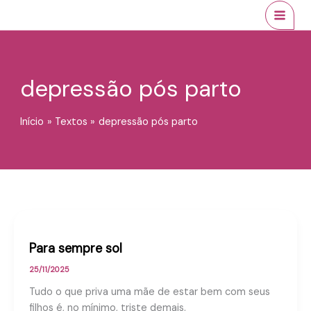
Ir
conteúdo
MAI
para
MEN
o
conteúdo
depressão pós parto
Início
Textos
depressão pós parto
Para sempre sol
25/11/2025
Tudo o que priva uma mãe de estar bem com seus
filhos é, no mínimo, triste demais.