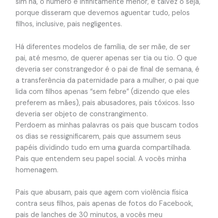
sim há, o número é infinitamente menor, e talvez o seja,
porque disseram que devemos aguentar tudo, pelos
filhos, inclusive, pais negligentes.
Há diferentes modelos de família, de ser mãe, de ser
pai, até mesmo, de querer apenas ser tia ou tio. O que
deveria ser constrangedor é o pai de final de semana, é
a transferência da paternidade para a mulher, o pai que
lida com filhos apenas “sem febre” (dizendo que eles
preferem as mães), pais abusadores, pais tóxicos. Isso
deveria ser objeto de constrangimento.
Perdoem as minhas palavras os pais que buscam todos
os dias se ressignificarem, pais que assumem seus
papéis dividindo tudo em uma guarda compartilhada.
Pais que entendem seu papel social. A vocês minha
homenagem.
Pais que abusam, pais que agem com violência física
contra seus filhos, pais apenas de fotos do Facebook,
pais de lanches de 30 minutos, a vocês meu