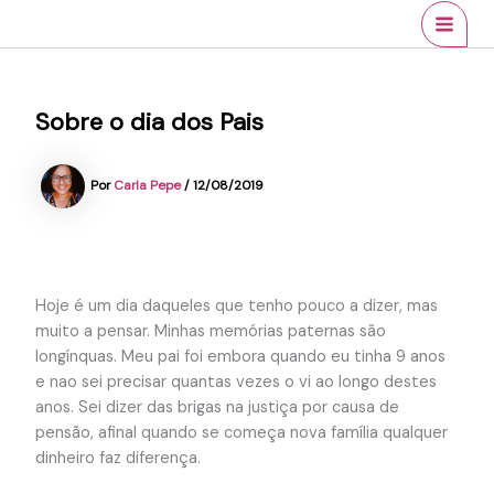
Ir
conteúdo
MAI
para
MEN
o
conteúdo
Sobre o dia dos Pais
Por
Carla Pepe
/
12/08/2019
Hoje é um dia daqueles que tenho pouco a dizer, mas
muito a pensar. Minhas memórias paternas são
longínquas. Meu pai foi embora quando eu tinha 9 anos
e nao sei precisar quantas vezes o vi ao longo destes
anos. Sei dizer das brigas na justiça por causa de
pensão, afinal quando se começa nova família qualquer
dinheiro faz diferença.