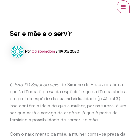
Ir
conteúdo
MAI
para
MEN
o
conteúdo
Ser e mãe e o servir
Por
Colaboradora
/
19/05/2020
O livro *O Segundo sexo
de
Simone de Beauvoir afirma
que “a fêmea é presa da espécie” e que a fêmea abdica
em prol da espécie da sua individualidade (p.41 e 43).
Isso contém a ideia de que a mulher, por natureza, é um
ser que está a serviço da espécie já que é parte do
feminino a possibilidade de tornar-se mãe.
Com o nascimento da mãe, a mulher torna-se presa da