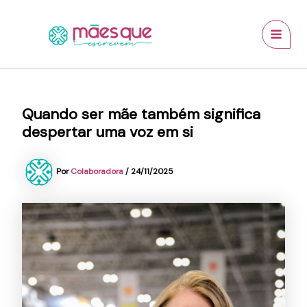
Ir
conteúdo
MAI
para
MEN
o
conteúdo
Quando ser mãe também significa
despertar uma voz em si
Por
Colaboradora
/
24/11/2025