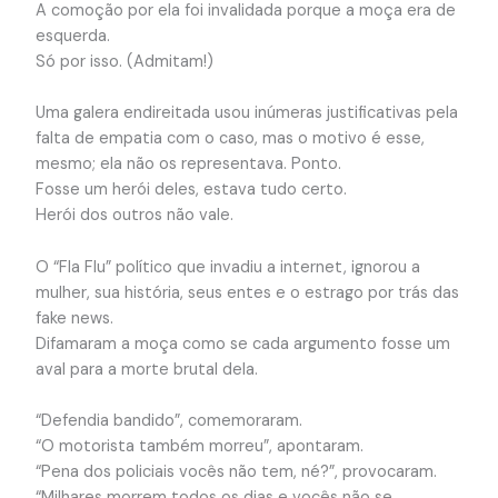
A comoção por ela foi invalidada porque a moça era de
esquerda.
Só por isso. (Admitam!)
Uma galera endireitada usou inúmeras justificativas pela
falta de empatia com o caso, mas o motivo é esse,
mesmo; ela não os representava. Ponto.
Fosse um herói deles, estava tudo certo.
Herói dos outros não vale.
O “Fla Flu” político que invadiu a internet, ignorou a
mulher, sua história, seus entes e o estrago por trás das
fake news.
Difamaram a moça como se cada argumento fosse um
aval para a morte brutal dela.
“Defendia bandido”, comemoraram.
“O motorista também morreu”, apontaram.
“Pena dos policiais vocês não tem, né?”, provocaram.
“Milhares morrem todos os dias e vocês não se