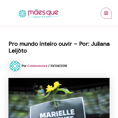
Ir
conteúdo
MAI
para
MEN
o
conteúdo
Pro mundo inteiro ouvir – Por: Juliana
Leijôto
Por
Colaboradora
/
10/04/2018