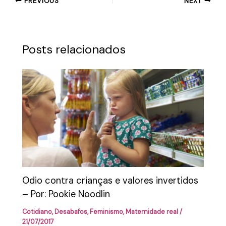
PREVIOUS
NEXT
Posts relacionados
Odio contra crianças e valores invertidos
– Por: Pookie Noodlin
Cotidiano
,
Desabafos
,
Feminismo
,
Maternidade real
/
21/07/2017