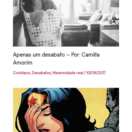
Apenas um desabafo – Por: Camilla
Amorim
Cotidiano
,
Desabafos
,
Maternidade real
/
10/08/2017