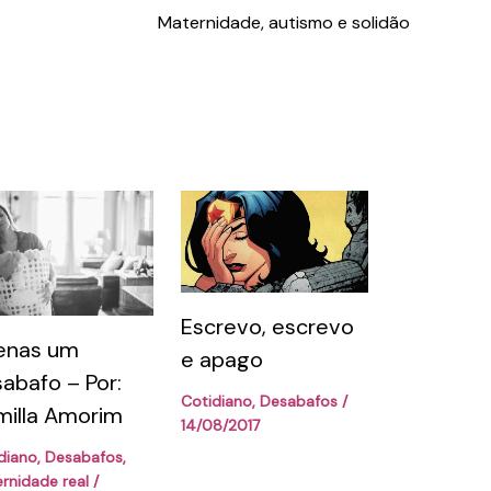
Maternidade, autismo e solidão
Escrevo, escrevo
enas um
e apago
abafo – Por:
Cotidiano
,
Desabafos
/
illa Amorim
14/08/2017
diano
,
Desabafos
,
rnidade real
/