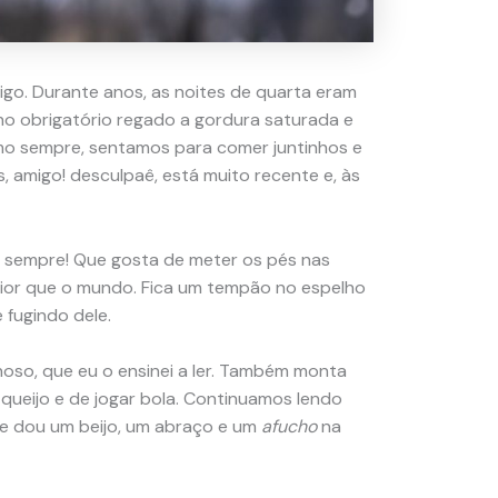
migo. Durante anos, as noites de quarta eram
ho obrigatório regado a gordura saturada e
Como sempre, sentamos para comer juntinhos e
s, amigo! desculpaê, está muito recente e, às
de sempre! Que gosta de meter os pés nas
ior que o mundo. Fica um tempão no espelho
 fugindo dele.
hoso, que eu o ensinei a ler. Também monta
queijo e de jogar bola. Continuamos lendo
lhe dou um beijo, um abraço e um
afucho
na