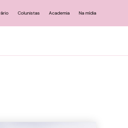
rário
Colunistas
Academia
Na mídia