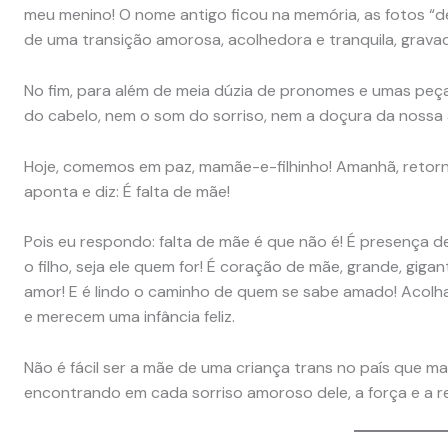
meu menino! O nome antigo ficou na memória, as fotos “d
de uma transição amorosa, acolhedora e tranquila, gravad
No fim, para além de meia dúzia de pronomes e umas peç
do cabelo, nem o som do sorriso, nem a doçura da nossa
Hoje, comemos em paz, mamãe-e-filhinho! Amanhã, retorn
aponta e diz: É falta de mãe!
Pois eu respondo: falta de mãe é que não é! É presença 
o filho, seja ele quem for! É coração de mãe, grande, gi
amor! E é lindo o caminho de quem se sabe amado! Acolha
e merecem uma infância feliz.
Não é fácil ser a mãe de uma criança trans no país que m
encontrando em cada sorriso amoroso dele, a força e a 