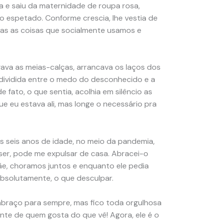
ha e saiu da maternidade de roupa rosa,
o espetado. Conforme crescia, lhe vestia de
odas as coisas que socialmente usamos e
sgava as meias-calças, arrancava os laços dos
, dividida entre o medo do desconhecido e a
e fato, o que sentia, acolhia em silêncio as
e eu estava ali, mas longe o necessário pra
s seis anos de idade, no meio da pandemia,
iser, pode me expulsar de casa. Abracei-o
e, choramos juntos e enquanto ele pedia
 absolutamente, o que desculpar.
braço para sempre, mas fico toda orgulhosa
nte de quem gosta do que vê! Agora, ele é o