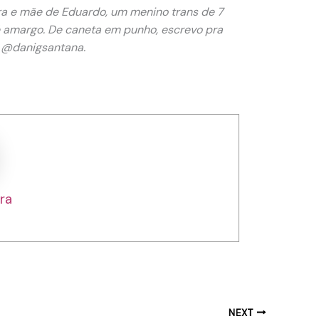
ora e mãe de Eduardo, um menino trans de 7
afé amargo. De caneta em punho, escrevo pra
: @danigsantana.
ra
NEXT