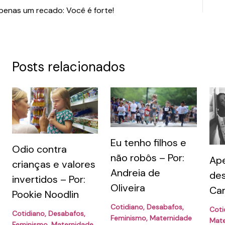
penas um recado: Você é forte!
Posts relacionados
Eu tenho filhos e
Odio contra
não robôs – Por:
Ap
crianças e valores
Andreia de
des
invertidos – Por:
Oliveira
Cam
Pookie Noodlin
Cotidiano
,
Desabafos
,
Coti
Cotidiano
,
Desabafos
,
Feminismo
,
Maternidade
Mate
Feminismo
,
Maternidade