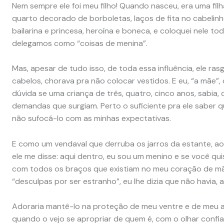
Nem sempre ele foi meu filho! Quando nasceu, era uma fil
quarto decorado de borboletas, laços de fita no cabelinh
bailarina e princesa, heroína e boneca, e coloquei nele t
delegamos como “coisas de menina”.
Mas, apesar de tudo isso, de toda essa influência, ele ra
cabelos, chorava pra não colocar vestidos. E eu, “a mãe”
dúvida se uma criança de três, quatro, cinco anos, sabia, d
demandas que surgiam. Perto o suficiente pra ele saber qu
não sufocá-lo com as minhas expectativas.
E como um vendaval que derruba os jarros da estante, ao
ele me disse: aqui dentro, eu sou um menino e se você qu
com todos os braços que existiam no meu coração de mã
“desculpas por ser estranho”, eu lhe dizia que não havia,
Adoraria mantê-lo na proteção de meu ventre e de meu a
quando o vejo se apropriar de quem é, com o olhar confia