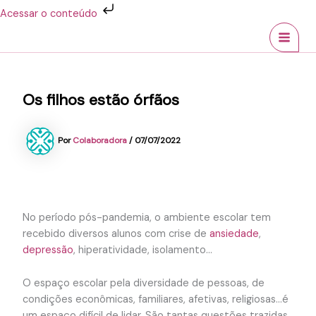
Ir
Acessar o conteúdo
para
MAI
o
conteúdo
MEN
Os filhos estão órfãos
Por
Colaboradora
/
07/07/2022
No período pós-pandemia, o ambiente escolar tem
recebido diversos alunos com crise de
ansiedade
,
depressão
, hiperatividade, isolamento…
O espaço escolar pela diversidade de pessoas, de
condições econômicas, familiares, afetivas, religiosas…é
um espaço difícil de lidar. São tantas questões trazidas