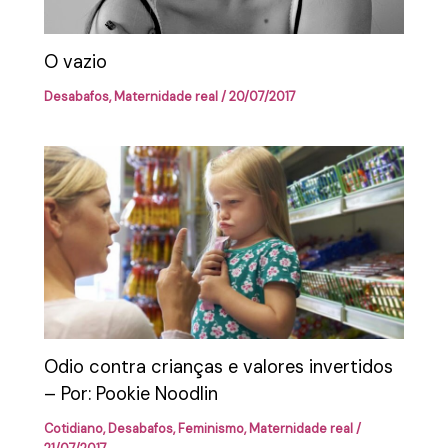
O vazio
Desabafos
,
Maternidade real
/
20/07/2017
Odio contra crianças e valores invertidos
– Por: Pookie Noodlin
Cotidiano
,
Desabafos
,
Feminismo
,
Maternidade real
/