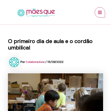
Ir
conteúdo
MAI
para
MEN
o
conteúdo
O primeiro dia de aula e o cordão
umbilical
Por
Colaboradora
/
15/03/2022