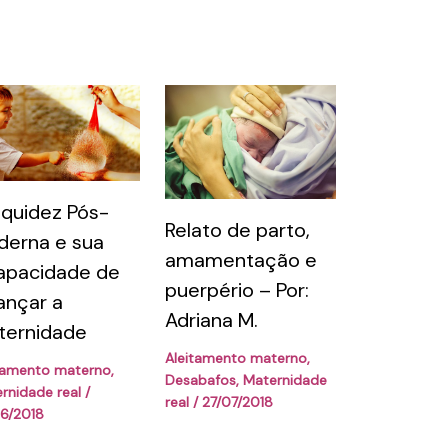
iquidez Pós-
Relato de parto,
erna e sua
amamentação e
apacidade de
puerpério – Por:
ançar a
Adriana M.
ternidade
Aleitamento materno
,
tamento materno
,
Desabafos
,
Maternidade
rnidade real
/
real
/
27/07/2018
6/2018