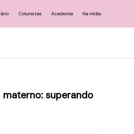
rário
Colunistas
Academia
Na mídia
o materno: superando