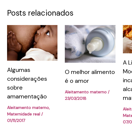
Posts relacionados
A L
Algumas
Mod
O melhor alimento
considerações
inc
é o amor
sobre
alc
Aleitamento materno
/
amamentação
ma
23/03/2018
Aleitamento materno
,
Alei
Maternidade real
/
Mate
01/11/2017
07/0