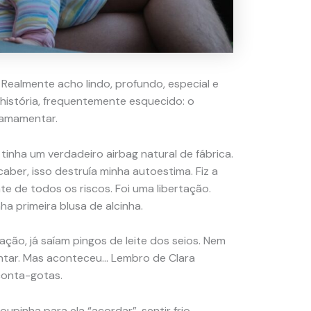
ealmente acho lindo, profundo, especial e
 história, frequentemente esquecido: o
 amamentar.
tinha um verdadeiro airbag natural de fábrica.
aber, isso destruía minha autoestima. Fiz a
e de todos os riscos. Foi uma libertação.
 primeira blusa de alcinha.
ção, já saíam pingos de leite dos seios. Nem
ntar. Mas aconteceu… Lembro de Clara
conta-gotas.
oupinha para ela “acordar”, sentir frio