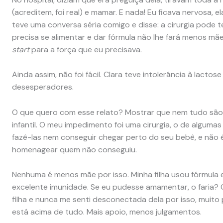
(acreditem, foi real) e mamar. E nada! Eu ficava nervosa, e
teve uma conversa séria comigo e disse: a cirurgia pode t
precisa se alimentar e dar fórmula não lhe fará menos mãe. 
start
para a força que eu precisava.
Ainda assim, não foi fácil. Clara teve intolerância à lac
desesperadores.
O que quero com esse relato? Mostrar que nem tudo são f
infantil. O meu impedimento foi uma cirurgia, o de algum
fazê-las nem conseguir chegar perto do seu bebê, e não
homenagear quem não conseguiu.
Nenhuma é menos mãe por isso. Minha filha usou fórmula e
excelente imunidade. Se eu pudesse amamentar, o faria? C
filha e nunca me senti desconectada dela por isso, muito 
está acima de tudo. Mais apoio, menos julgamentos.