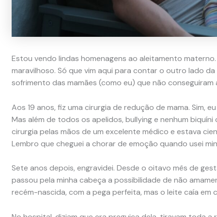
Estou vendo lindas homenagens ao aleitamento materno. R
maravilhoso. Só que vim aqui para contar o outro lado da
sofrimento das mamães (como eu) que não conseguiram
Aos 19 anos, fiz uma cirurgia de redução de mama. Sim, eu 
Mas além de todos os apelidos, bullying e nenhum biquíni c
cirurgia pelas mãos de um excelente médico e estava cient
Lembro que cheguei a chorar de emoção quando usei minha
Sete anos depois, engravidei. Desde o oitavo mês de gesta
passou pela minha cabeça a possibilidade de não amame
recém-nascida, com a pega perfeita, mas o leite caía em 
No hospital, diziam que era preguiça dela, tiravam toda a r