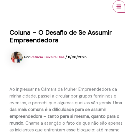
Ir
conteúdo
MAI
para
MEN
o
conteúdo
Coluna – O Desafio de Se Assumir
Empreendedora
Por
Patricia Teixeira Dias
/
11/06/2025
Ao ingressar na Câmara da Mulher Empreendedora da
minha cidade, passei a circular por grupos femininos e
eventos, e percebi que algumas queixas são gerais.
Uma
das mais comuns é a dificuldade para se assumir
empreendedora – tanto para si mesma, quanto para o
mundo.
Chama a atenção o fato de que não são apenas
as iniciantes que enfrentam esse bloqueio: até mesmo