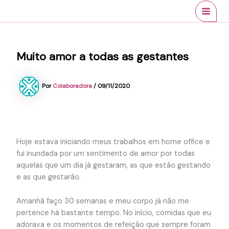
Ir
conteúdo
MAI
para
MEN
o
conteúdo
Muito amor a todas as gestantes
Por
Colaboradora
/
09/11/2020
Hoje estava iniciando meus trabalhos em home office e
fui inundada por um sentimento de amor por todas
aquelas que um dia já gestaram, as que estão gestando
e as que gestarão.
Amanhã faço 30 semanas e meu corpo já não me
pertence há bastante tempo. No início, comidas que eu
adorava e os momentos de refeição que sempre foram